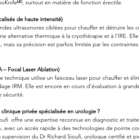
Knifeᴹᴰ, surtout en matière de fonction érectile.
calisés de haute intensité)
ndes ultrasonores ciblées pour chauffer et détruire les ce
e alternative thermique à la cryothérapie et à l’IRE. Elle 
s, mais sa précision est parfois limitée par les contraint
A – Focal Laser Ablation)
 technique utilise un faisceau laser pour chauffer et élim
age IRM. Elle est encore en cours d’évaluation à grande
e sécurité.
clinique privée spécialisée en urologie ?
oufi
  offre une expertise reconnue en diagnostic et trai
te, avec un accès rapide à des technologies de pointe 
 supervision du Dr Richard 
Sioufi
, urologue certifié et p