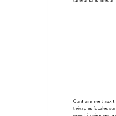
tumeur sans affecter 
Contrairement aux tr
thérapies focales so
visent à préserver la 