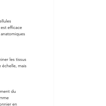
llules 
est efficace 
es anatomiques 
iner les tissus 
 échelle, mais 
tement du 
comme 
ionnier en 