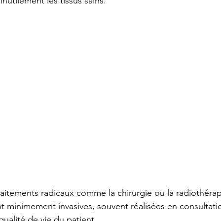
inutilement les tissus sains.
aitements radicaux comme la chirurgie ou la radiothérapi
nt minimement invasives, souvent réalisées en consultatio
qualité de vie du patient.