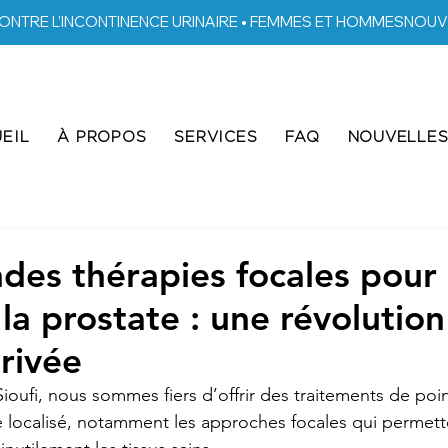
ONTRE L’INCONTINENCE URINAIRE • FEMMES ET HOMMES
EIL
À PROPOS
SERVICES
FAQ
NOUVELLE
des thérapies focales pour 
la prostate : une révolution
rivée
Sioufi
, nous sommes fiers d’offrir des traitements de poin
e localisé, notamment les approches focales qui permette