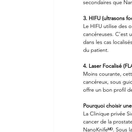
secondaires que Nano
3. HIFU (ultrasons fo
Le HIFU utilise des o
cancéreuses. C’est un
dans les cas localisé
du patient.
4. Laser Focalisé (FL
Moins courante, cette
cancéreux, sous guid
offre un bon profil d
Pourquoi choisir une 
La Clinique privée 
Si
cancer de la prosta
NanoKnifeᴹᴰ. Sous la