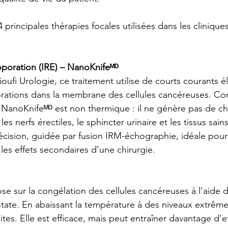
 principales thérapies focales utilisées dans les cliniques
roporation (IRE) – NanoKnifeᴹᴰ
ioufi
 Urologie, ce traitement utilise de courts courants é
rations dans la membrane des cellules cancéreuses. Con
 NanoKnifeᴹᴰ est non thermique : il ne génère pas de cha
s nerfs érectiles, le sphincter urinaire et les tissus sain
écision, guidée par fusion IRM-échographie, idéale pour 
 les effets secondaires d’une chirurgie.
e sur la congélation des cellules cancéreuses à l’aide 
tate. En abaissant la température à des niveaux extrêmes,
tes. Elle est efficace, mais peut entraîner davantage d’ef