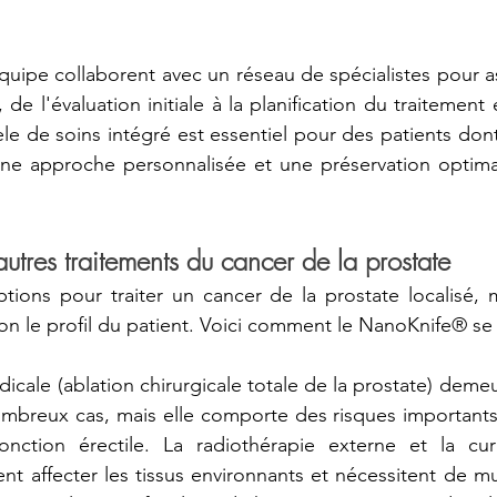
équipe collaborent avec un réseau de spécialistes pour as
e l'évaluation initiale à la planification du traitement 
 de soins intégré est essentiel pour des patients dont 
une approche personnalisée et une préservation optimal
tres traitements du cancer de la prostate
options pour traiter un cancer de la prostate localisé, m
lon le profil du patient. Voici comment le NanoKnife® se 
icale (ablation chirurgicale totale de la prostate) demeu
mbreux cas, mais elle comporte des risques importants 
onction érectile. La radiothérapie externe et la curi
nt affecter les tissus environnants et nécessitent de mu