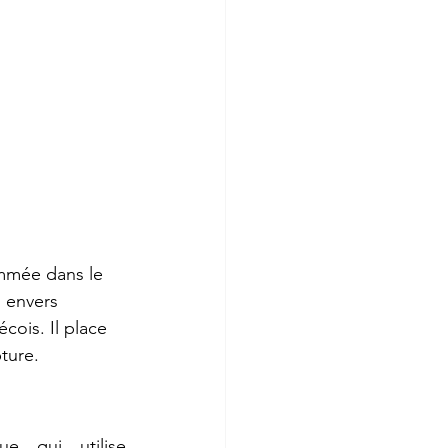
mmée dans le 
 envers 
cois. Il place 
pture.
e qui utilise 