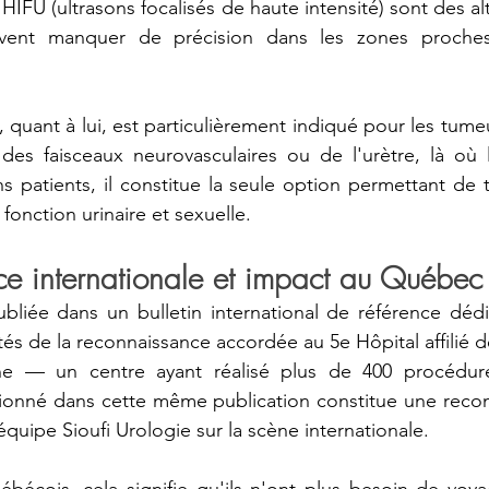
 HIFU (ultrasons focalisés de haute intensité) sont des al
uvent manquer de précision dans les zones proches 
, quant à lui, est particulièrement indiqué pour les tume
des faisceaux neurovasculaires ou de l'urètre, là où l
ns patients, il constitue la seule option permettant de t
 fonction urinaire et sexuelle.
e internationale et impact au Québec
ubliée dans un bulletin international de référence déd
tés de la reconnaissance accordée au 5e Hôpital affilié de
e — un centre ayant réalisé plus de 400 procédure
ionné dans cette même publication constitue une reconn
'équipe Sioufi Urologie sur la scène internationale.
ébécois, cela signifie qu'ils n'ont plus besoin de voyag