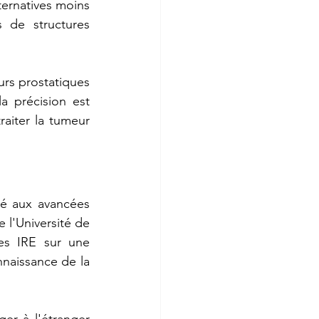
ternatives moins 
de structures 
urs prostatiques 
a précision est 
raiter la tumeur 
ié aux avancées 
 l'Université de 
s IRE sur une 
aissance de la 
er à l'étranger 