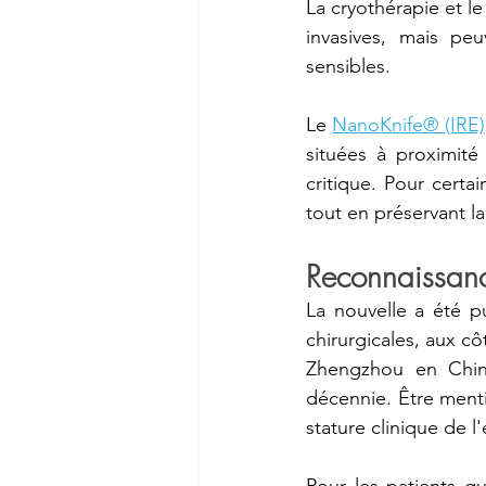
La cryothérapie et le
invasives, mais pe
sensibles.
Le 
NanoKnife® (IRE)
situées à proximité 
critique. Pour certai
tout en préservant la
Reconnaissanc
La nouvelle a été p
chirurgicales, aux cô
Zhengzhou en Chin
décennie. Être ment
stature clinique de l
Pour les patients qu