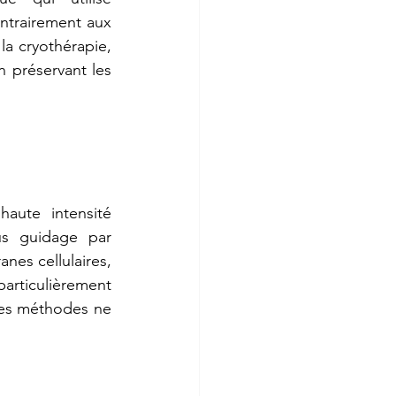
ontrairement aux 
a cryothérapie, 
n préservant les 
aute intensité 
s guidage par 
es cellulaires, 
particulièrement 
res méthodes ne 