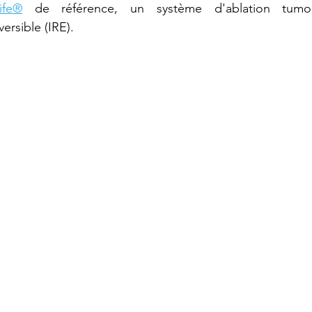
ife®
 de référence, un système d'ablation tumor
versible (IRE).