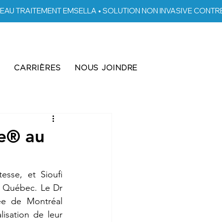
S
CARRIÈRES
NOUS JOINDRE
fe® au
sse, et Sioufi 
u Québec. Le Dr 
sée de Montréal 
viennent de franchir un cap symbolique et cliniquement significatif : la réalisation de leur 