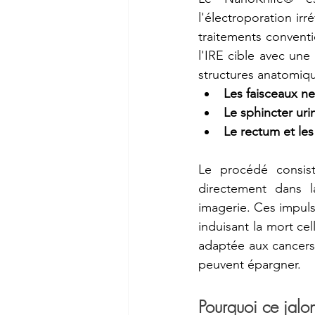
l'électroporation irr
traitements conventi
l'IRE cible avec une 
structures anatomiq
Les faisceaux ne
Le sphincter uri
Le rectum et les
Le procédé consist
directement dans l
imagerie. Ces impul
induisant la mort cel
adaptée aux cancers 
peuvent épargner.
Pourquoi ce jalon